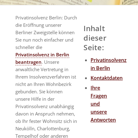
Privatinsolvenz Berlin: Durch
die Eröffnung unserer
Inhalt
Berliner Zweigstelle können
dieser
Sie nun noch einfacher und
Seite:
schneller die
Privatinsolvenz in Berlin
Privatinsolvenz
beantragen
. Unsere
in Berlin
anwaltliche Vertretung in
Ihrem Insolvenzverfahren ist
Kontaktdaten
nicht an Ihren Wohnbezirk
Ihre
gebunden. Sie können
Fragen
unsere Hilfe in der
und
Privatinsolvenz unabhängig
unsere
davon in Anspruch nehmen,
Antworten
ob Ihr fester Wohnsitz sich in
Neukölln, Charlottenburg,
Tempelhof oder anderen