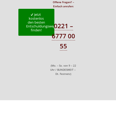
Offene Fragen? –
Einfach anrufen:
Jetzt
kostenlos
den besten
0221 –
Entschuldungsweg
finden!
6777 00
55
(Mo. – So. von 9 – 22
Uhr / BUNDESWEIT –
Dt. Festnetz)