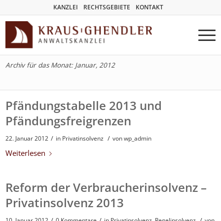
KANZLEI
RECHTSGEBIETE
KONTAKT
Archiv für das Monat: Januar, 2012
Pfändungstabelle 2013 und
Pfändungsfreigrenzen
/
/
22. Januar 2012
in
Privatinsolvenz
von
wp_admin
Weiterlesen
Reform der Verbraucherinsolvenz –
Privatinsolvenz 2013
/
/
/
10. Januar 2012
0 Kommentare
in
Privatinsolvenz
,
Regelinsolvenz
von