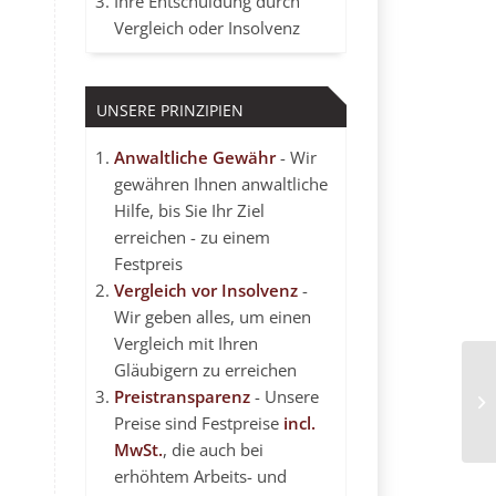
Ihre Entschuldung durch
Vergleich oder Insolvenz
UNSERE PRINZIPIEN
Anwaltliche Gewähr
- Wir
gewähren Ihnen anwaltliche
Hilfe, bis Sie Ihr Ziel
erreichen - zu einem
Festpreis
Vergleich vor Insolvenz
-
Wir geben alles, um einen
Vergleich mit Ihren
Gläubigern zu erreichen
Ge
Preistransparenz
- Unsere
Me
Preise sind Festpreise
incl.
MwSt.
, die auch bei
erhöhtem Arbeits- und