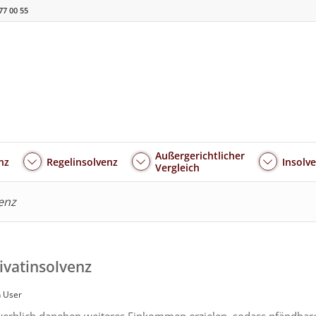
77 00 55
Außergerichtlicher
nz
Regelinsolvenz
Insolv
Vergleich
venz
ivatinsolvenz
 User
ewerblich daneben weiteres Einkommen erzielen, sodass pfändbar