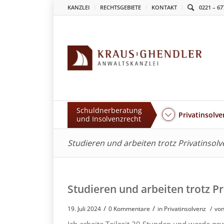
KANZLEI
RECHTSGEBIETE
KONTAKT
0221 – 67
Schuldnerberatung
Privatinsolve
und Insolvenzrecht
Studieren und arbeiten trotz Privatinsol
Studieren und arbeiten trotz Pr
/
/
19. Juli 2024
0 Kommentare
in
Privatinsolvenz
/
von
Ich arbeite Teilzeit 20 Stunden und werde g