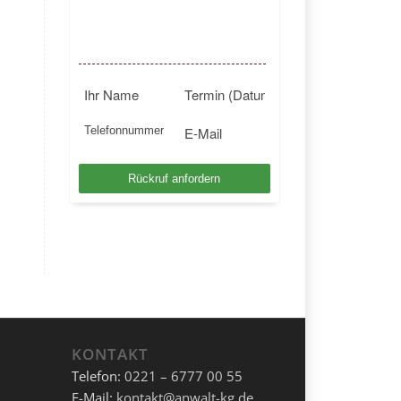
BUNDESWEIT
Kostenlosen Rückruf anfordern
KONTAKT
Telefon:
0221 – 6777 00 55
E-Mail:
kontakt@anwalt-kg.de