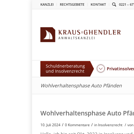
KANZLEI
RECHTSGEBIETE
KONTAKT
0221 – 67
Schuldnerberatung
Privatinsolve
und Insolvenzrecht
Wohlverhaltensphase Auto Pfänden
Wohlverhaltensphase Auto Pf
/
/
10. Juli 2024
0 Kommentare
in
Insolvenzrecht
/
von
Hallo, ich bin seit Okt. 2022 in Insolvenz un