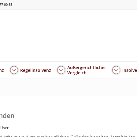
77 00 55
Außergerichtlicher
nz
Regelinsolvenz
Insolv
Vergleich
änden
 User
d durfte mein Auto aus beruflichen Gründen behalten. Jetzt bin ich