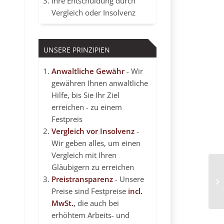
Ihre Entschuldung durch
Vergleich oder Insolvenz
UNSERE PRINZIPIEN
Anwaltliche Gewähr
- Wir
gewähren Ihnen anwaltliche
Hilfe, bis Sie Ihr Ziel
erreichen - zu einem
Festpreis
Vergleich vor Insolvenz
-
Wir geben alles, um einen
Vergleich mit Ihren
Gläubigern zu erreichen
Preistransparenz
- Unsere
Au
Preise sind Festpreise
incl.
MwSt.
, die auch bei
erhöhtem Arbeits- und