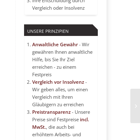
Ihre Entschuldung durch
Vergleich oder Insolvenz
UNSERE PRINZIPIEN
Anwaltliche Gewähr
- Wir
gewähren Ihnen anwaltliche
Hilfe, bis Sie Ihr Ziel
erreichen - zu einem
Festpreis
Vergleich vor Insolvenz
-
Wir geben alles, um einen
Vergleich mit Ihren
So
Gläubigern zu erreichen
Ve
Preistransparenz
- Unsere
ei
Preise sind Festpreise
incl.
MwSt.
, die auch bei
erhöhtem Arbeits- und