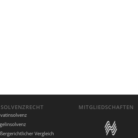
NSOLVENZRECHT
MITGLIEDSCHAFTEN
ivatinsolvenz
gelinsolvenz
ßergerichtlicher Vergleich