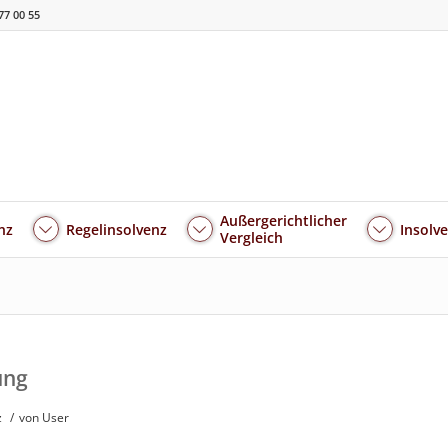
77 00 55
Außergerichtlicher
nz
Regelinsolvenz
Insolv
Vergleich
ung
z
/
von User