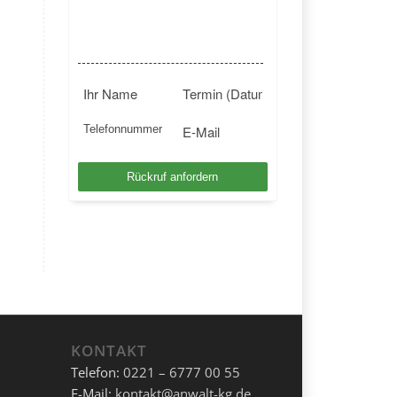
BUNDESWEIT
Kostenlosen Rückruf anfordern
KONTAKT
Telefon:
0221 – 6777 00 55
E-Mail:
kontakt@anwalt-kg.de