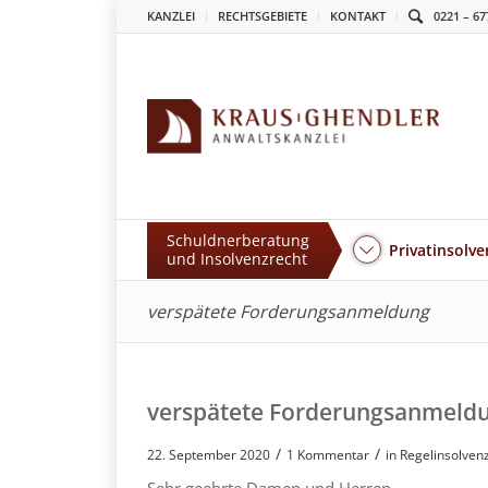
KANZLEI
RECHTSGEBIETE
KONTAKT
0221 – 67
Schuldnerberatung
Privatinsolve
und Insolvenzrecht
verspätete Forderungsanmeldung
verspätete Forderungsanmeld
/
/
22. September 2020
1 Kommentar
in
Regelinsolven
Sehr geehrte Damen und Herren,