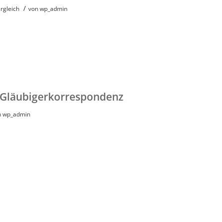
/
rgleich
von
wp_admin
e Gläubigerkorrespondenz
n
wp_admin