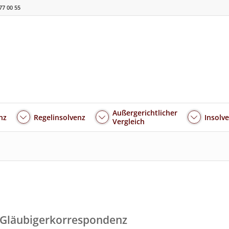
77 00 55
Außergerichtlicher
nz
Regelinsolvenz
Insolv
Vergleich
e Gläubigerkorrespondenz