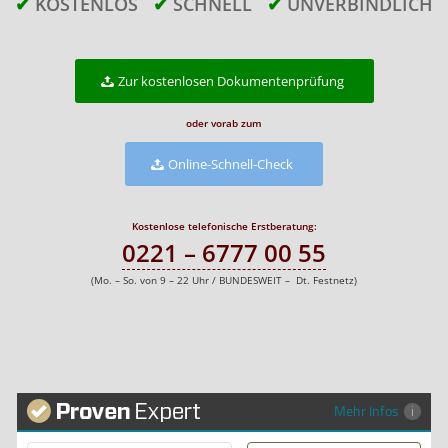
✔
KOSTENLOS
✔
SCHNELL
✔
UNVERBINDLICH
Zur kostenlosen Dokumentenprüfung
oder vorab zum
Online-Schnell-Check
Kostenlose telefonische Erstberatung:
0221 – 6777 00 55
(Mo. – So. von 9 – 22 Uhr / BUNDESWEIT – Dt. Festnetz)
Mehr Infos