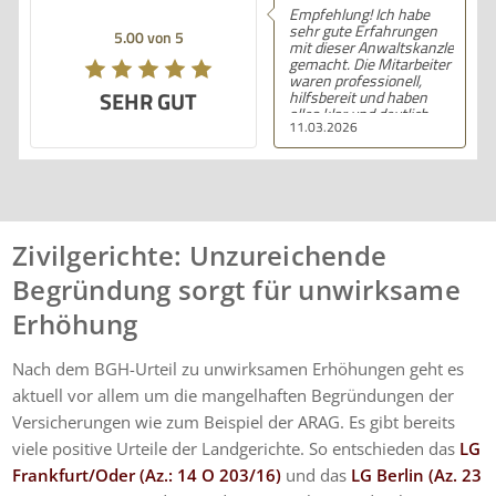
Empfehlung! Ich habe
sehr gute Erfahrungen
5.00 von 5
mit dieser Anwaltskanzlei
gemacht. Die Mitarbeiter
waren professionell,
SEHR GUT
hilfsbereit und haben
alles klar und deutlich
11.03.2026
erklärt. Ich bin mit der
Beratung sehr zufrieden
und kann ihre
Dienstleistungen
wärmstens empfehlen.
Zivilgerichte: Unzureichende
Begründung sorgt für unwirksame
Erhöhung
Nach dem BGH-Urteil zu unwirksamen Erhöhungen geht es
aktuell vor allem um die mangelhaften Begründungen der
Versicherungen wie zum Beispiel der ARAG. Es gibt bereits
viele positive Urteile der Landgerichte. So entschieden das
LG
Frankfurt/Oder (Az.: 14 O 203/16)
und das
LG Berlin (Az.
23