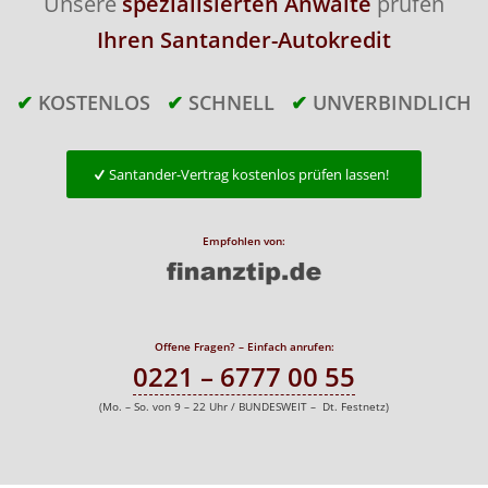
Unsere
spezialisierten Anwälte
prüfen
Ihren Santander-Autokredit
✔
KOSTENLOS
✔
SCHNELL
✔
UNVERBINDLICH
Santander-Vertrag kostenlos prüfen lassen!
Empfohlen von:
Offene Fragen? – Einfach anrufen:
0221 – 6777 00 55
(Mo. – So. von 9 – 22 Uhr / BUNDESWEIT – Dt. Festnetz)