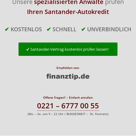
Unsere
spezialisierten Anwälte
prüfen
Ihren Santander-Autokredit
✔
KOSTENLOS
✔
SCHNELL
✔
UNVERBINDLICH
Santander-Vertrag kostenlos prüfen lassen!
Empfohlen von:
Offene Fragen? – Einfach anrufen:
0221 – 6777 00 55
(Mo. – So. von 9 – 22 Uhr / BUNDESWEIT – Dt. Festnetz)