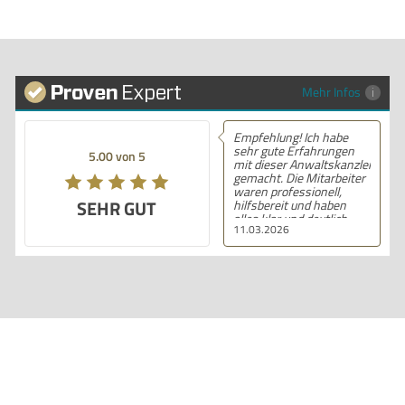
Mehr Infos
Empfehlung! Ich habe
sehr gute Erfahrungen
5.00 von 5
mit dieser Anwaltskanzlei
gemacht. Die Mitarbeiter
waren professionell,
SEHR GUT
hilfsbereit und haben
alles klar und deutlich
11.03.2026
erklärt. Ich bin mit der
Beratung sehr zufrieden
und kann ihre
Dienstleistungen
wärmstens empfehlen.