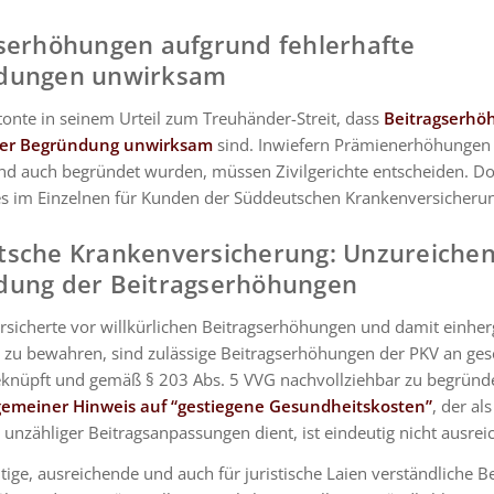
serhöhungen aufgrund fehlerhafte
dungen unwirksam
onte in seinem Urteil zum Treuhänder-Streit, dass
Beitragserhö
er Begründung unwirksam
sind. Inwiefern Prämienerhöhungen 
nd auch begründet wurden, müssen Zivilgerichte entscheiden. D
es im Einzelnen für Kunden der Süddeutschen Krankenversicheru
tsche Krankenversicherung
: Unzureiche
dung der Beitragserhöhungen
rsicherte vor willkürlichen Beitragserhöhungen und damit einh
n zu bewahren, sind zulässige Beitragserhöhungen der PKV an ges
knüpft und gemäß § 203 Abs. 5 VVG nachvollziehbar zu begründe
lgemeiner Hinweis auf “gestiegene Gesundheitskosten”
, der als
nzähliger Beitragsanpassungen dient, ist eindeutig nicht ausrei
ltige, ausreichende und auch für juristische Laien verständliche