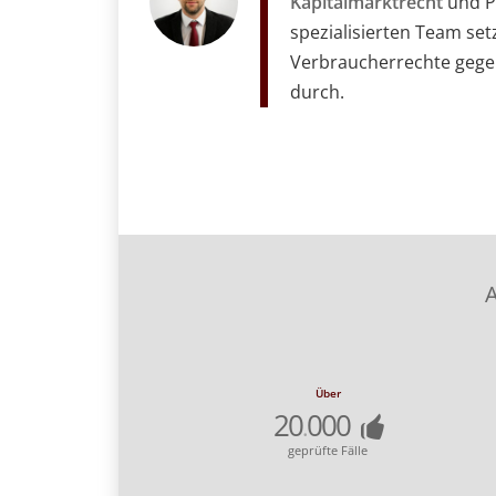
Kapitalmarktrecht
und Pa
spezialisierten Team set
Verbraucherrechte geg
durch.
A
Über
20
000
.
geprüfte Fälle