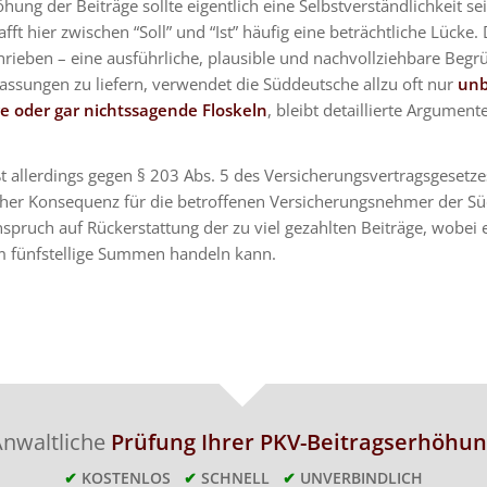
öhung der Beiträge sollte eigentlich eine Selbstverständlichkeit se
afft hier zwischen “Soll” und “Ist” häufig eine beträchtliche Lücke.
hrieben – eine ausführliche, plausible und nachvollziehbare Beg
ssungen zu liefern, verwendet die Süddeutsche allzu oft nur
unb
 oder gar nichtssagende Floskeln
, bleibt detaillierte Argument
t allerdings gegen § 203 Abs. 5 des Versicherungsvertragsgesetze
icher Konsequenz für die betroffenen Versicherungsnehmer der S
spruch auf Rückerstattung der zu viel gezahlten Beiträge, wobei e
 fünfstellige Summen handeln kann.
nwaltliche
Prüfung Ihrer PKV-Beitragserhöhun
✔
KOSTENLOS
✔
SCHNELL
✔
UNVERBINDLICH