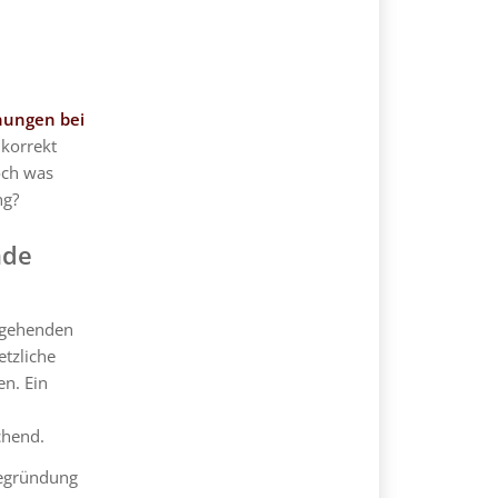
hungen bei
korrekt
och was
ng?
nde
ergehenden
etzliche
n. Ein
chend.
 Begründung