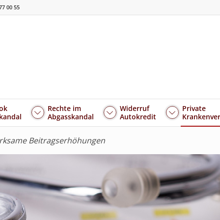
77 00 55
ok
Rechte im
Widerruf
Private
kandal
Abgasskandal
Autokredit
Krankenver
irksame Beitragserhöhungen