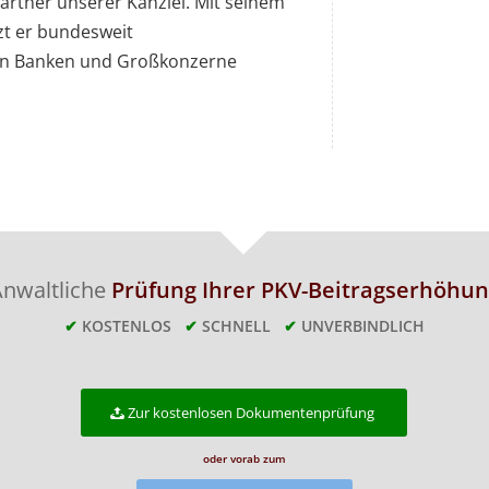
rtner unserer Kanzlei. Mit seinem
zt er bundesweit
en Banken und Großkonzerne
nwaltliche
Prüfung Ihrer PKV-Beitragserhöhun
✔
KOSTENLOS
✔
SCHNELL
✔
UNVERBINDLICH
Zur kostenlosen Dokumentenprüfung
oder vorab zum