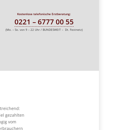
Kostenlose telefonische Erstberatung:
0221 – 6777 00 55
(Mo. – So. von 9 – 22 Uhr / BUNDESWEIT – Dt. Festnetz)
treichend:
el gezahlten
ngig vom
Verbrauchern