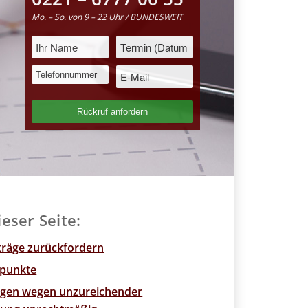
Mo. – So. von 9 – 22 Uhr / BUNDESWEIT
ieser Seite:
iträge zurückfordern
npunkte
gen wegen unzureichender