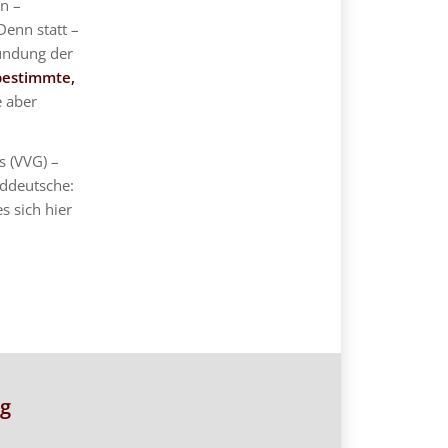
in –
 Denn statt –
ründung der
estimmte,
e aber
s (VVG) –
üddeutsche:
s sich hier
g