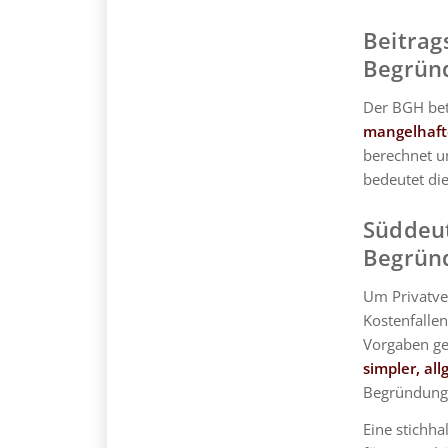
Beitrag
Begrün
Der BGH bet
mangelhaft
berechnet u
bedeutet di
Süddeu
Begrün
Um Privatve
Kostenfalle
Vorgaben ge
simpler, al
Begründung u
Eine stichha