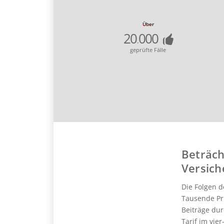
Über
20
000
.
geprüfte Fälle
Beträch
Versic
Die Folgen 
Tausende Pri
Beiträge du
Tarif im vie