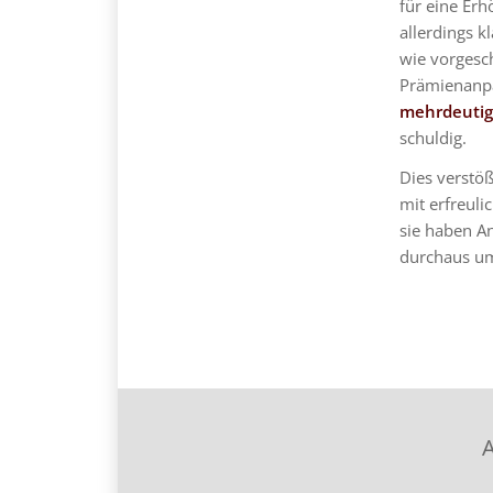
für eine Erh
allerdings kl
wie vorgesc
Prämienanpa
mehrdeutige
schuldig.
Dies verstöß
mit erfreul
sie haben An
durchaus um
A