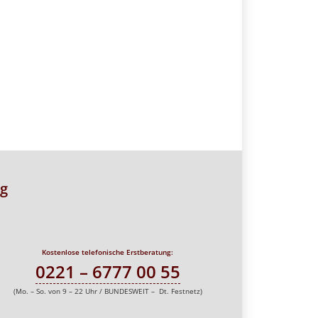
g
Kostenlose telefonische Erstberatung:
0221 – 6777 00 55
(Mo. – So. von 9 – 22 Uhr / BUNDESWEIT – Dt. Festnetz)