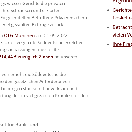
Begründ
ngs wiesen Gerichte die privaten
Gerichte
n ihre Schranken und erklärten
 Folge erhielten Betroffene Privatversicherte
floskelh
viel gezahlten Beiträge zurück.
Beträcht
vielen 
em
OLG München
am 01.09.2022
es Urteil gegen die Süddeutsche erreichen.
Ihre Fr
tragsanpassungen musste die
14,44 € zuzüglich Zinsen
an unseren
ngen erhöht die Süddeutsche die
ine den gesetzlichen Anforderungen
erhöhungen sind somit unwirksam und
ttung der zu viel gezahlten Prämien für den
lt für Bank- und