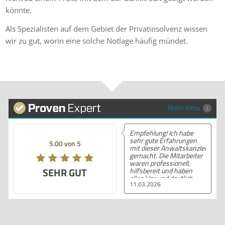
könnte.
Als Spezialisten auf dem Gebiet der Privatinsolvenz wissen
wir zu gut, worin eine solche Notlage häufig mündet.
Mehr Infos
Empfehlung! Ich habe
sehr gute Erfahrungen
5.00 von 5
mit dieser Anwaltskanzlei
gemacht. Die Mitarbeiter
waren professionell,
SEHR GUT
hilfsbereit und haben
alles klar und deutlich
11.03.2026
erklärt. Ich bin mit der
Beratung sehr zufrieden
und kann ihre
Dienstleistungen
wärmstens empfehlen.