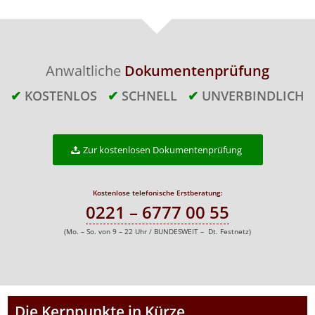
Anwaltliche
Dokumentenprüfung
✔
KOSTENLOS
✔
SCHNELL
✔
UNVERBINDLICH
Zur kostenlosen Dokumentenprüfung
Kostenlose telefonische Erstberatung:
0221 – 6777 00 55
(Mo. – So. von 9 – 22 Uhr / BUNDESWEIT – Dt. Festnetz)
Die Kernpunkte in Kürze