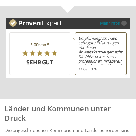
Mehr Infos
Empfehlung! Ich habe
sehr gute Erfahrungen
5.00 von 5
mit dieser
Anwaltskanzlei gemacht.
Die Mitarbeiter waren
SEHR GUT
professionell, hilfsbereit
und haben alles klar und
11.03.2026
deutlich erklärt. Ich bin
mit der Beratung sehr
zufrieden und kann ihre
Dienstleistungen
wärmstens empfehlen.
Länder und Kommunen unter
Druck
Die angeschriebenen Kommunen und Länderbehörden sind