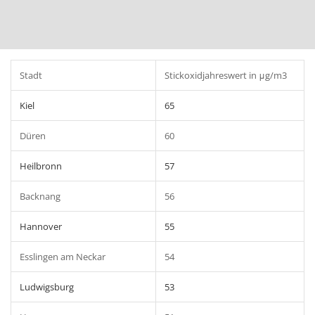
Stadt
Stickoxidjahreswert in μg/m3
Kiel
65
Düren
60
Heilbronn
57
Backnang
56
Hannover
55
Esslingen am Neckar
54
Ludwigsburg
53