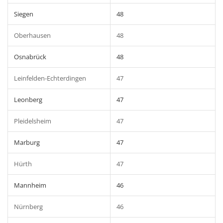
Siegen
48
Oberhausen
48
Osnabrück
48
Leinfelden-Echterdingen
47
Leonberg
47
Pleidelsheim
47
Marburg
47
Hürth
47
Mannheim
46
Nürnberg
46