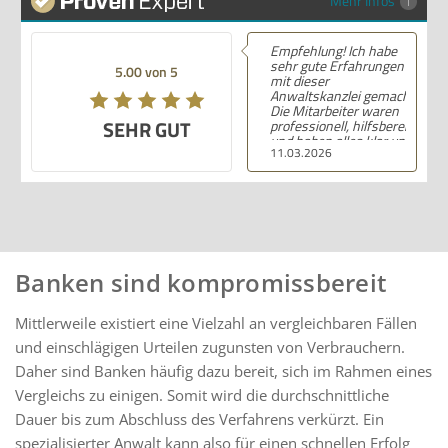
Mehr Infos
Empfehlung! Ich habe
sehr gute Erfahrungen
5.00 von 5
mit dieser
Anwaltskanzlei gemacht.
Die Mitarbeiter waren
SEHR GUT
professionell, hilfsbereit
und haben alles klar und
11.03.2026
deutlich erklärt. Ich bin
mit der Beratung sehr
zufrieden und kann ihre
Dienstleistungen
wärmstens empfehlen.
Banken sind kompromissbereit
Mittlerweile existiert eine Vielzahl an vergleichbaren Fällen
und einschlägigen Urteilen zugunsten von Verbrauchern.
Daher sind Banken häufig dazu bereit, sich im Rahmen eines
Vergleichs zu einigen. Somit wird die durchschnittliche
Dauer bis zum Abschluss des Verfahrens verkürzt. Ein
spezialisierter Anwalt kann also für einen schnellen Erfolg