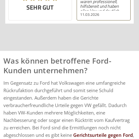
waren professionell,
SEHR GUT
hilfsbereit und haben
alles klar und deutlich
11.03.2026
erklärt. Ich bin mit der
Beratung sehr zufrieden
und kann ihre
Dienstleistungen
wärmstens empfehlen.
Was können betroffene Ford-
Kunden unternehmen?
Im Gegensatz zu Ford hat Volkswagen eine umfangreiche
Rückrufaktion durchgeführt und somit seine Schuld
eingestanden. Außerdem haben die Gerichte
verbraucherfreundliche Urteile gegen VW gefällt. Dadurch
haben VW-Kunden mehrere Möglichkeiten, eine
Nachbesserung oder sogar einen Rücktritt vom Kaufvertrag
zu erreichen. Bei Ford sind die Ermittlungen noch nicht
abgeschlossen und es gibt keine
Gerichtsurteile gegen Ford
,