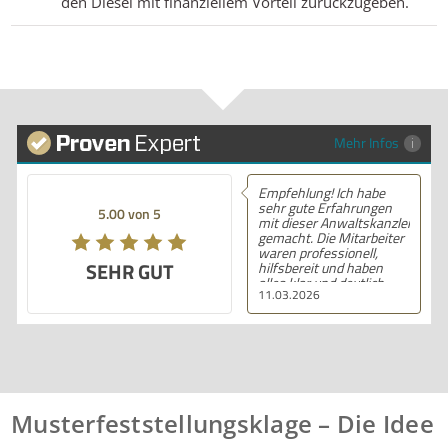
den Diesel mit finanziellem Vorteil zurückzugeben.
Mehr Infos
Empfehlung! Ich habe
sehr gute Erfahrungen
5.00 von 5
mit dieser Anwaltskanzlei
gemacht. Die Mitarbeiter
waren professionell,
SEHR GUT
hilfsbereit und haben
alles klar und deutlich
11.03.2026
erklärt. Ich bin mit der
Beratung sehr zufrieden
und kann ihre
Dienstleistungen
wärmstens empfehlen.
Musterfeststellungsklage – Die Idee