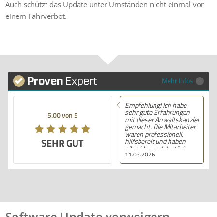
Auch schützt das Update unter Umständen nicht einmal vor
einem Fahrverbot.
Mehr Infos
Empfehlung! Ich habe
sehr gute Erfahrungen
5.00 von 5
mit dieser Anwaltskanzlei
gemacht. Die Mitarbeiter
waren professionell,
SEHR GUT
hilfsbereit und haben
alles klar und deutlich
11.03.2026
erklärt. Ich bin mit der
Beratung sehr zufrieden
und kann ihre
Dienstleistungen
wärmstens empfehlen.
Software Update verweigern