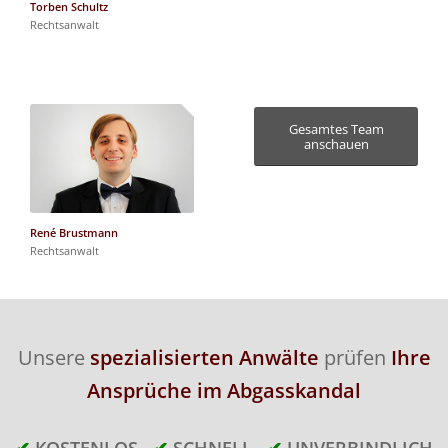
Torben Schultz
Rechtsanwalt
Gesamtes Team
anschauen
René Brustmann
Rechtsanwalt
Unsere
spezialisierten Anwälte
prüfen
Ihre
Ansprüche im Abgasskandal
✔
KOSTENLOS
✔
SCHNELL
✔
UNVERBINDLICH