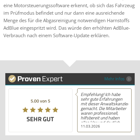
eine Motorsteuerungssoftware erkennt, ob sich das Fahrzeug
im Prüfmodus befindet und nur dann eine ausreichende
Menge des für die Abgasreinigung notwendigen Harnstoffs
AdBlue eingespritzt wird. Das würde den erhöhten AdBlue-
Verbrauch nach einem Software-Update erklären.
Mehr Infos
Empfehlung! Ich habe
sehr gute Erfahrungen
5.00 von 5
mit dieser Anwaltskanzlei
gemacht. Die Mitarbeiter
waren professionell,
SEHR GUT
hilfsbereit und haben
alles klar und deutlich
11.03.2026
erklärt. Ich bin mit der
Beratung sehr zufrieden
und kann ihre