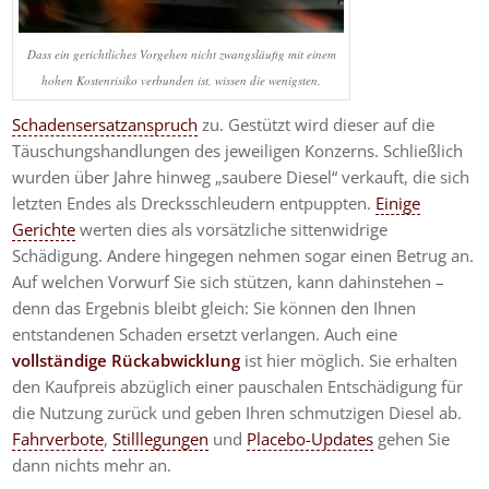
Dass ein gerichtliches Vorgehen nicht zwangsläufig mit einem
hohen Kostenrisiko verbunden ist, wissen die wenigsten.
Schadensersatzanspruch
zu. Gestützt wird dieser auf die
Täuschungshandlungen des jeweiligen Konzerns. Schließlich
wurden über Jahre hinweg „saubere Diesel“ verkauft, die sich
letzten Endes als Drecksschleudern entpuppten.
Einige
Gerichte
werten dies als vorsätzliche sittenwidrige
Schädigung. Andere hingegen nehmen sogar einen Betrug an.
Auf welchen Vorwurf Sie sich stützen, kann dahinstehen –
denn das Ergebnis bleibt gleich: Sie können den Ihnen
entstandenen Schaden ersetzt verlangen. Auch eine
vollständige Rückabwicklung
ist hier möglich. Sie erhalten
den Kaufpreis abzüglich einer pauschalen Entschädigung für
die Nutzung zurück und geben Ihren schmutzigen Diesel ab.
Fahrverbote
,
Stilllegungen
und
Placebo-Updates
gehen Sie
dann nichts mehr an.