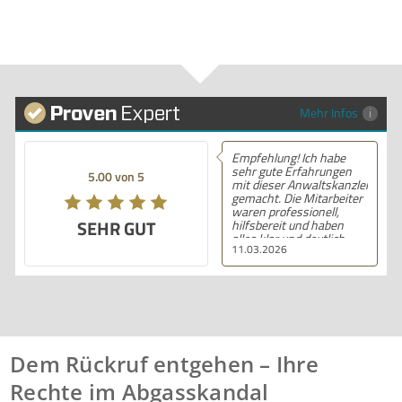
Mehr Infos
Empfehlung! Ich habe
sehr gute Erfahrungen
5.00 von 5
mit dieser Anwaltskanzlei
gemacht. Die Mitarbeiter
waren professionell,
SEHR GUT
hilfsbereit und haben
alles klar und deutlich
11.03.2026
erklärt. Ich bin mit der
Beratung sehr zufrieden
und kann ihre
Dienstleistungen
wärmstens empfehlen.
Dem Rückruf entgehen – Ihre
Rechte im Abgasskandal