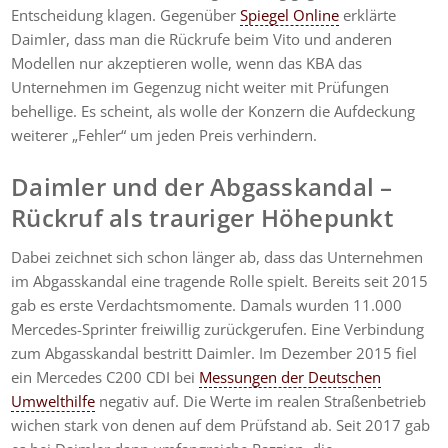
Entscheidung klagen. Gegenüber
Spiegel Online
erklärte
Daimler, dass man die Rückrufe beim Vito und anderen
Modellen nur akzeptieren wolle, wenn das KBA das
Unternehmen im Gegenzug nicht weiter mit Prüfungen
behellige. Es scheint, als wolle der Konzern die Aufdeckung
weiterer „Fehler“ um jeden Preis verhindern.
Daimler und der Abgasskandal –
Rückruf als trauriger Höhepunkt
Dabei zeichnet sich schon länger ab, dass das Unternehmen
im Abgasskandal eine tragende Rolle spielt. Bereits seit 2015
gab es erste Verdachtsmomente. Damals wurden 11.000
Mercedes-Sprinter freiwillig zurückgerufen. Eine Verbindung
zum Abgasskandal bestritt Daimler. Im Dezember 2015 fiel
ein Mercedes C200 CDI bei
Messungen der Deutschen
Umwelthilfe
negativ auf. Die Werte im realen Straßenbetrieb
wichen stark von denen auf dem Prüfstand ab. Seit 2017 gab