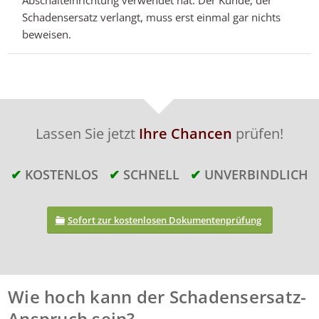
Abschalteinrichtung verwendet hat. Der Kunde, der
Schadensersatz verlangt, muss erst einmal gar nichts
beweisen.
Lassen Sie jetzt
Ihre Chancen
prüfen!
✔
KOSTENLOS
✔
SCHNELL
✔
UNVERBINDLICH
Sofort zur
kostenlosen Dokumentenprüfung
Wie hoch kann der Schadensersatz-
Anspruch sein?