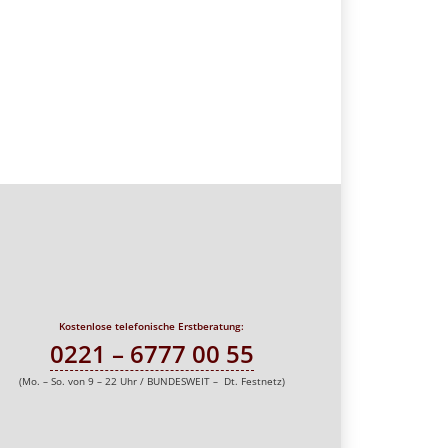
Kostenlose telefonische Erstberatung:
0221 – 6777 00 55
(Mo. – So. von 9 – 22 Uhr / BUNDESWEIT – Dt. Festnetz)