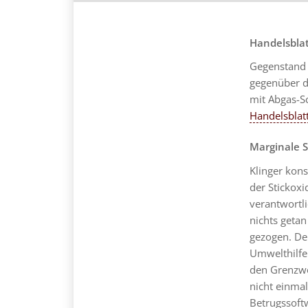
Handelsbla
Gegenstand 
gegenüber d
mit Abgas-S
Handelsblat
Marginale S
Klinger kons
der Stickoxi
verantwortli
nichts geta
gezogen. De
Umwelthilfe
den Grenzwe
nicht einmal
Betrugssoft