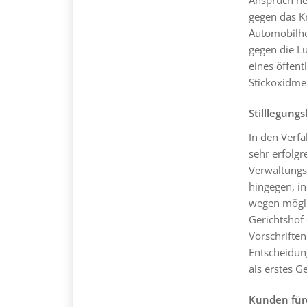
gegen das K
Automobilhe
gegen die L
eines öffen
Stickoxidme
Stilllegung
In den Verf
sehr erfolgr
Verwaltungs
hingegen, in
wegen mögli
Gerichtshof
Vorschriften
Entscheidung
als erstes Ge
Kunden fürc