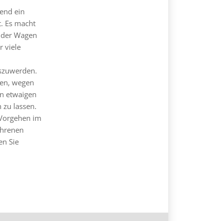
rend ein
t. Es macht
r der Wagen
 viele
szuwerden.
gen, wegen
en etwaigen
 zu lassen.
 Vorgehen im
ahrenen
en Sie