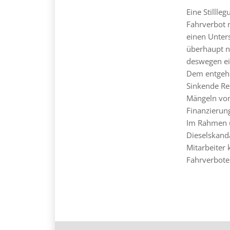
Eine Stillle
Fahrverbot n
einen Unter
überhaupt n
deswegen ei
Dem entgehe
Sinkende Re
Mängeln v
Finanzierun
Im Rahmen u
Dieselskand
Mitarbeiter
Fahrverbote