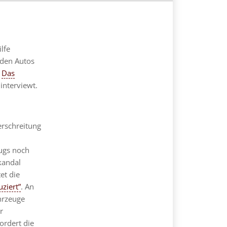
lfe
 den Autos
.
Das
interviewt.
erschreitung
rugs noch
kandal
et die
ziert”
. An
hrzeuge
r
ordert die