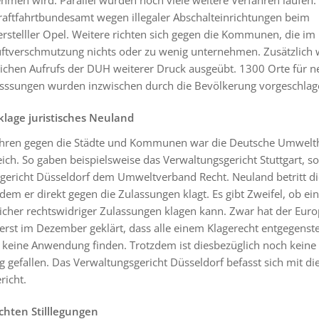
raftfahrtbundesamt wegen illegaler Abschalteinrichtungen beim
rstelller Opel. Weitere richten sich gegen die Kommunen, die i
uftverschmutzung nichts oder zu wenig unternehmen. Zusätzlich w
tlichen Aufrufs der DUH weiterer Druck ausgeübt. 1300 Orte für n
sssungen wurden inzwischen durch die Bevölkerung vorgeschlag
sklage juristisches Neuland
ahren gegen die Städte und Kommunen war die Deutsche Umwelthi
eich. So gaben beispielsweise das Verwaltungsgericht Stuttgart, s
gericht Düsseldorf dem Umweltverband Recht. Neuland betritt di
dem er direkt gegen die Zulassungen klagt. Es gibt Zweifel, ob ei
cher rechtswidriger Zulassungen klagen kann. Zwar hat der Euro
 erst im Dezember geklärt, dass alle einem Klagerecht entgegens
 keine Anwendung finden. Trotzdem ist diesbezüglich noch keine 
 gefallen. Das Verwaltungsgericht Düsseldorf befasst sich mit di
richt.
hten Stilllegungen