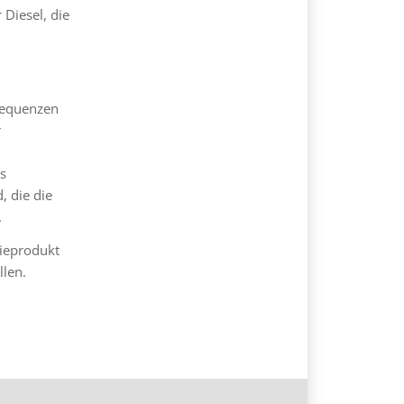
 Diesel, die
sequenzen
r
s
, die die
.
sieprodukt
len.