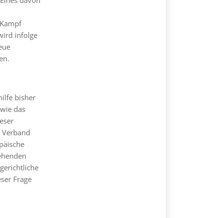
m Kampf
ird infolge
eue
en.
lfe bisher
owie das
eser
n Verband
päische
tehenden
gerichtliche
eser Frage