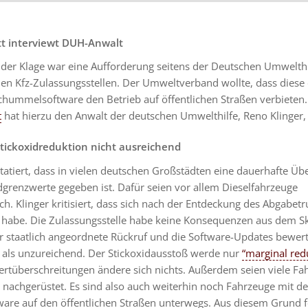
tt interviewt DUH-Anwalt
der Klage war eine Aufforderung seitens der Deutschen Umwelthi
en Kfz-Zulassungsstellen. Der Umweltverband wollte, dass diese
chummelsoftware den Betrieb auf öffentlichen Straßen verbieten
t
hat hierzu den Anwalt der deutschen Umwelthilfe, Reno Klinger, 
tickoxidreduktion nicht ausreichend
tatiert, dass in vielen deutschen Großstädten eine dauerhafte Üb
dgrenzwerte gegeben ist. Dafür seien vor allem Dieselfahrzeuge
ch. Klinger kritisiert, dass sich nach der Entdeckung des Abgabet
n habe. Die Zulassungsstelle habe keine Konsequenzen aus dem S
r staatlich angeordnete Rückruf und die Software-Updates bewert
 als unzureichend. Der Stickoxidausstoß werde nur
“marginal redu
rtüberschreitungen ändere sich nichts. Außerdem seien viele Fa
 nachgerüstet. Es sind also auch weiterhin noch Fahrzeuge mit de
ware auf den öffentlichen Straßen unterwegs. Aus diesem Grund f