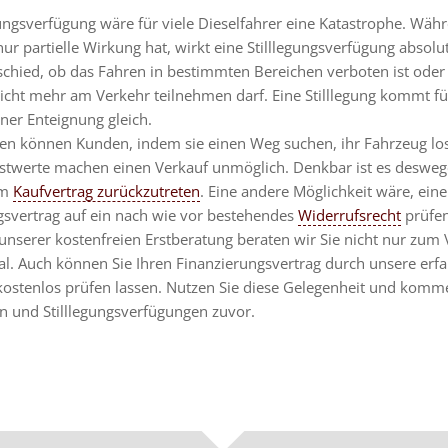
gungsverfügung wäre für viele Dieselfahrer eine Katastrophe. Wäh
ur partielle Wirkung hat, wirkt eine Stilllegungsverfügung absolu
schied, ob das Fahren in bestimmten Bereichen verboten ist ode
icht mehr am Verkehr teilnehmen darf. Eine Stilllegung kommt für
ner Enteignung gleich.
n können Kunden, indem sie einen Weg suchen, ihr Fahrzeug lo
stwerte machen einen Verkauf unmöglich. Denkbar ist es deswe
om
Kaufvertrag zurückzutreten
. Eine andere Möglichkeit wäre, ein
gsvertrag auf ein nach wie vor bestehendes
Widerrufsrecht
prüfen
nserer kostenfreien Erstberatung beraten wir Sie nicht nur zum
al. Auch können Sie Ihren Finanzierungsvertrag durch unsere erf
 kostenlos prüfen lassen. Nutzen Sie diese Gelegenheit und komm
n und Stilllegungsverfügungen zuvor.