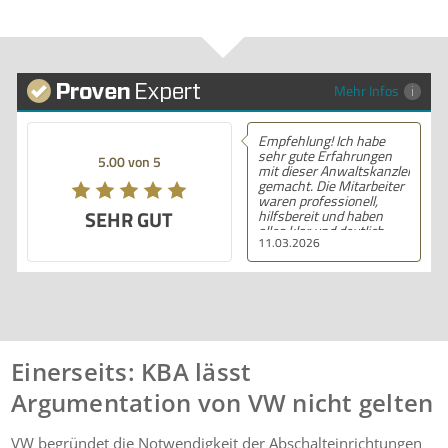
Mehr Infos
Empfehlung! Ich habe
sehr gute Erfahrungen
5.00 von 5
mit dieser Anwaltskanzlei
gemacht. Die Mitarbeiter
waren professionell,
SEHR GUT
hilfsbereit und haben
alles klar und deutlich
11.03.2026
erklärt. Ich bin mit der
Beratung sehr zufrieden
und kann ihre
Dienstleistungen
wärmstens empfehlen.
Einerseits: KBA lässt
Argumentation von VW nicht gelten
VW begründet die Notwendigkeit der Abschalteinrichtungen