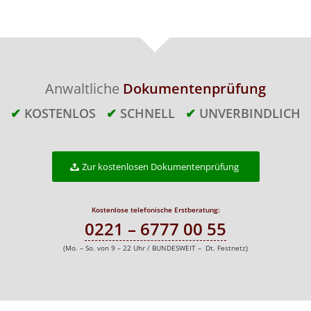
Anwaltliche
Dokumentenprüfung
✔
KOSTENLOS
✔
SCHNELL
✔
UNVERBINDLICH
Zur kostenlosen Dokumentenprüfung
Kostenlose telefonische Erstberatung:
0221 – 6777 00 55
(Mo. – So. von 9 – 22 Uhr / BUNDESWEIT – Dt. Festnetz)