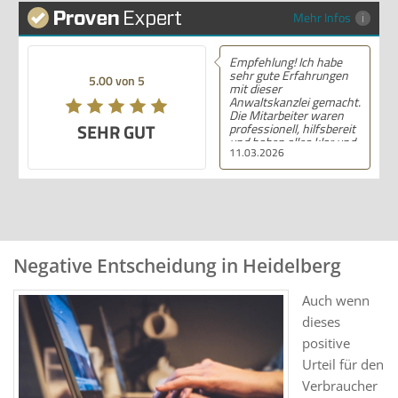
Mehr Infos
Empfehlung! Ich habe
sehr gute Erfahrungen
5.00 von 5
mit dieser
Anwaltskanzlei gemacht.
Die Mitarbeiter waren
SEHR GUT
professionell, hilfsbereit
und haben alles klar und
11.03.2026
deutlich erklärt. Ich bin
mit der Beratung sehr
zufrieden und kann ihre
Dienstleistungen
wärmstens empfehlen.
Negative Entscheidung in Heidelberg
Auch wenn
dieses
positive
Urteil für den
Verbraucher