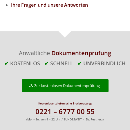
Ihre Fragen und unsere Antworten
Anwaltliche
Dokumentenprüfung
✔
KOSTENLOS
✔
SCHNELL
✔
UNVERBINDLICH
Zur kostenlosen Dokumentenprüfung
Kostenlose telefonische Erstberatung:
0221 – 6777 00 55
(Mo. – So. von 9 – 22 Uhr / BUNDESWEIT – Dt. Festnetz)