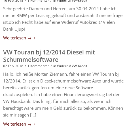
/
/
16 Feb. 2018
1 Kommentar
in
Widerruf VW-Kredit
Sehr geehrte Damen und Herren, am 30.04.2014 habe ich
meine BMW per Leasing gekauft und ausbezahlt! meine frage
ist,ob ich Recht habe auf eine Widerruf Autokredit? Vielen
Dank Ujupi
Weiterlesen
→
VW Touran bj 12/2014 Diesel mit
Schummelsoftware
/
/
02 Feb. 2018
1 Kommentar
in
Widerruf VW-Kredit
Hallo, Ich heiße Morten Ziemann, fahre einen VW Touran bj
12/2014. Er ist ein Diesel-schummelsoftware Auto und wurde
bereits zurück gerufen um eine neue Software
draufzuspielen. Ich habe einen Finanzierungsvertrag bei der
VW Hausbank. Das klingt für mich alles so, als wenn ich
berechtigt wäre um mein Geld zurück zu bekommen. Können
sie mir sagen […]
Weiterlesen
→