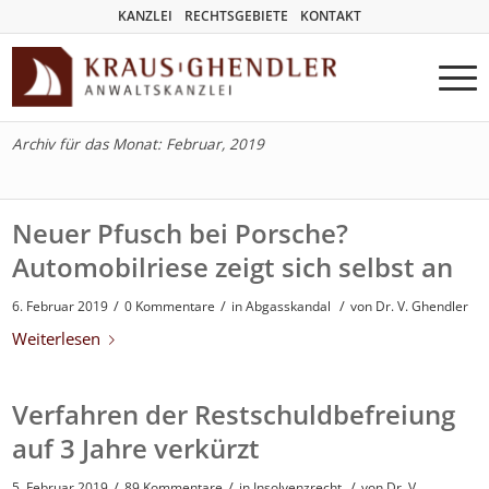
KANZLEI
RECHTSGEBIETE
KONTAKT
Archiv für das Monat: Februar, 2019
Neuer Pfusch bei Porsche?
Automobilriese zeigt sich selbst an
/
/
/
6. Februar 2019
0 Kommentare
in
Abgasskandal
von
Dr. V. Ghendler
Weiterlesen
Verfahren der Restschuldbefreiung
auf 3 Jahre verkürzt
/
/
/
5. Februar 2019
89 Kommentare
in
Insolvenzrecht
von
Dr. V.