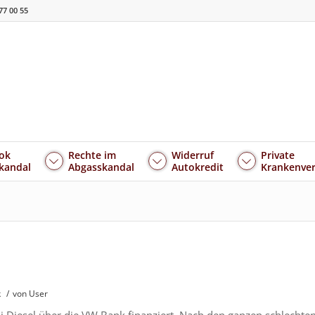
77 00 55
ok
Rechte im
Widerruf
Private
kandal
Abgasskandal
Autokredit
Krankenver
k
/
von User
 Diesel über die VW Bank finanziert. Nach den ganzen schlechte