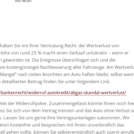
ANTWORT
r haben Sie mit Ihrer Vermutung Recht: der Wertverlust von
 Höhe von rund 25 % macht einen Verkauf unlukrativ – wenn er
h geworden ist. Die Ereignisse überschlagen sich und die
r sie kostengünstige) Nachbesserung aller Fahrzeuge. Am Wertverl
 “Mangel” nach vielen Ansichten am Auto haften bleibt, selbst wen
detaillierten Beitrag finden Sie unter folgendem Link:
/bankenrecht/widerruf-autokredit/abgas-skandal-wertverlust/
etet der Widerrufsjoker. Zusammengefasst könnte Ihnen noch he
ass Sie sich von dem Vertrag trennen und das Auto ohne Verlust 
 Lassen Sie uns gerne Ihre Vertragsunterlagen zukommen. Wir
tion kostenfrei und besprechen mit Ihnen unverbindlich das
ll gehen sollte, können Sie selbstverständlich auch zuerst anrufe