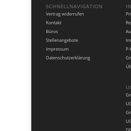
SCHNELLNAVIGATION
I
Vertrag widerrufen
Pr
Kontakt
Re
Büros
Au
Stellenangebote
In
Impressum
P-
Datenschutzerklärung
Gm
Üb
U
G
UG
G
UG
DE