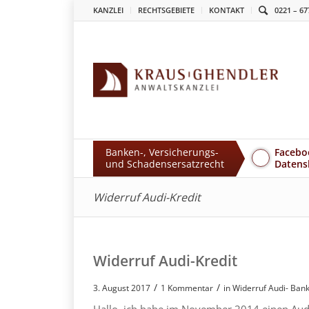
KANZLEI
RECHTSGEBIETE
KONTAKT
0221 – 67
Banken-, Versicherungs-
Facebo
und Schadensersatzrecht
Datens
Widerruf Audi-Kredit
Widerruf Audi-Kredit
/
/
3. August 2017
1 Kommentar
in
Widerruf Audi- Ban
Hallo, ich habe im November 2014 einen Audi