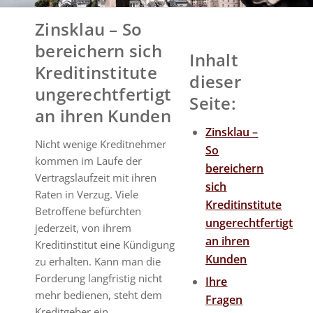
Zinsklau – So
bereichern sich
Inhalt
Kreditinstitute
dieser
ungerechtfertigt
Seite:
an ihren Kunden
Zinsklau –
Nicht wenige Kreditnehmer
So
kommen im Laufe der
bereichern
Vertragslaufzeit mit ihren
sich
Raten in Verzug. Viele
Kreditinstitute
Betroffene befürchten
ungerechtfertigt
jederzeit, von ihrem
an ihren
Kreditinstitut eine Kündigung
Kunden
zu erhalten. Kann man die
Forderung langfristig nicht
Ihre
mehr bedienen, steht dem
Fragen
Kreditgeber ein