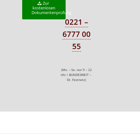
Zur
kostenlosen
Dokumentenprüfung
0221 –
6777 00
55
(Mo. – So. von 9 – 22
Uhr / BUNDESWEIT –
Dt. Festnetz)