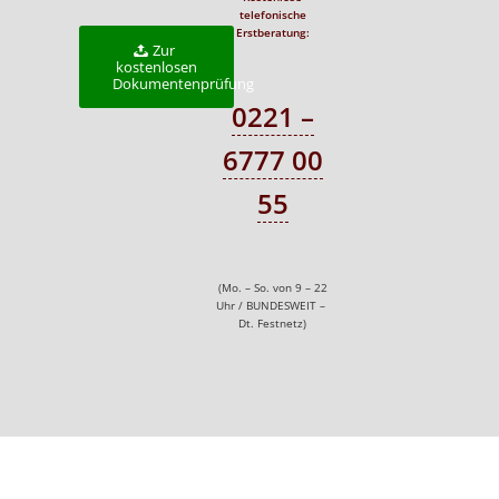
telefonische
Erstberatung:
Zur
kostenlosen
Dokumentenprüfung
0221 –
6777 00
55
(Mo. – So. von 9 – 22
Uhr / BUNDESWEIT –
Dt. Festnetz)