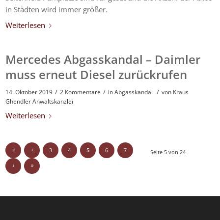
in Städten wird immer größer.
Weiterlesen
Mercedes Abgasskandal – Daimler
muss erneut Diesel zurückrufen
/
/
/
14. Oktober 2019
2 Kommentare
in
Abgasskandal
von
Kraus
Ghendler Anwaltskanzlei
Weiterlesen
«
‹
3
4
5
6
7
Seite 5 von 24
›
»