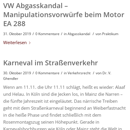
VW Abgasskandal –
Manipulationsvorwürfe beim Motor
EA 288
/
/
/
31. Oktober 2019
0 Kommentare
in
Abgasskandal
von
Praktikum
Weiterlesen
Karneval im Straßenverkehr
/
/
/
30. Oktober 2019
0 Kommentare
in
Verkehrsrecht
von
Dr. V.
Ghendler
Wenn am 11.11. die Uhr 11.11 schlägt, heißt es wieder: Alaaf
und Helau. In Köln sind die Jecken los, in Mainz die Narren –
die fünfte Jahreszeit ist eingeläutet. Das närrische Treiben
geht mit dem Straßenkarneval beginnend an Weiberfastnacht
in die heiße Phase und findet schließlich mit dem
Rosenmontagszug seinen Höhepunkt. Gerade in
Karnevalshochburgen wie Köln oder Mainz steht die Welt in