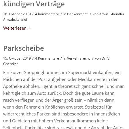
kündigen Verträge
/
/
/
16. Oktober 2019
4 Kommentare
in
Bankenrecht
von
Kraus Ghendler
Anwaltskanzlei
Weiterlesen
Parkscheibe
/
/
/
15. Oktober 2019
4 Kommentare
in
Verkehrsrecht
von
Dr. V.
Ghendler
Ein kurzer Shoppingbummel, im Supermarkt einkaufen, ein
Päckchen auf der Post aufgeben oder Medikamente in der
Apotheke abholen… geht ja theoretisch ganz schnell und man
kehrt gleich zum Auto zurück. Doch die gute Laune kann
rasch verfliegen und der Ärger groß sein – nämlich dann,
wenn den Fahrer ein Knöllchen erwartet. Strafzettel für
widerrechtliches Parken sind insbesondere in Innenstädten
und Gebieten mit hohem Verkehrsaufkommen keine
Seltenheit. Parkplätze sind rar gesät und die Anzahl der Autos