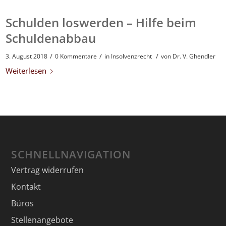
Schulden loswerden – Hilfe beim
Schuldenabbau
/
/
/
3. August 2018
0 Kommentare
in
Insolvenzrecht
von
Dr. V. Ghendler
Weiterlesen
SCHNELLNAVIGATION
Vertrag widerrufen
Kontakt
Büros
Stellenangebote