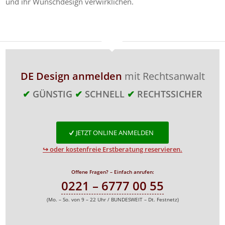
und ihr Wunschdesign verwirklichen.
DE Design anmelden
mit Rechtsanwalt
✔
GÜNSTIG
✔
SCHNELL
✔
RECHTSSICHER
JETZT ONLINE ANMELDEN
↪ oder kostenfreie Erstberatung reservieren.
Offene Fragen? – Einfach anrufen:
0221 – 6777 00 55
(Mo. – So. von 9 – 22 Uhr / BUNDESWEIT – Dt. Festnetz)