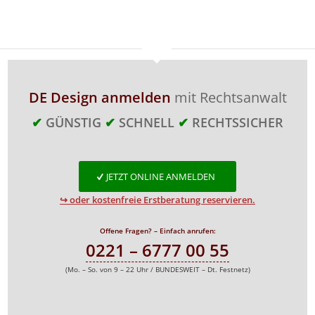
DE Design anmelden
mit Rechtsanwalt
✔
GÜNSTIG
✔
SCHNELL
✔
RECHTSSICHER
JETZT ONLINE ANMELDEN
↪ oder kostenfreie Erstberatung reservieren.
Offene Fragen? – Einfach anrufen:
0221 – 6777 00 55
(Mo. – So. von 9 – 22 Uhr / BUNDESWEIT – Dt. Festnetz)