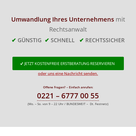
Umwandlung Ihres Unternehmens
mit
Rechtsanwalt
✔
GÜNSTIG
✔
SCHNELL
✔
RECHTSSICHER
JETZT KOSTENFREIE ERSTBERATUNG RESERVIEREN
oder uns eine Nachricht senden.
Offene Fragen? – Einfach anrufen:
0221 – 6777 00 55
(Mo. – So. von 9 – 22 Uhr / BUNDESWEIT – Dt. Festnetz)