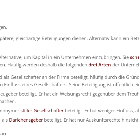
gen.
pätere, gleichartige Beteiligungen dienen. Alternativ kann ein Bet
 Alternative, um Kapital in ein Unternehmen einzubringen. Sie
sch
ten. Häufig werden deshalb die folgenden
drei Arten
der Unterne
rd als Gesellschafter an der Firma beteiligt, häufig durch die Grü
 Einfluss eines Gesellschafters. Seine Beteiligung ist öffentlich e
Treugeber beteiligt. Er hat ein Weisungsrecht gegenüber dem Treu
 machen.
s anonymer
stiller Gesellschafter
beteiligt. Er hat weniger Einfluss, a
d als
Darlehensgeber
beteiligt. Er hat nur Auskunftsrechte hinsich
lan