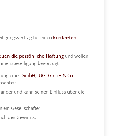
eiligungsvertrag für einen
konkreten
euen die persönliche Haftung
und wollen
hmensbeteiligung bevorzugt:
ndung einer
GmbH
,
UG
,
GmbH & Co.
insehbar.
händer und kann seinen Einfluss über die
ls ein Gesellschafter.
tlich des Gewinns.