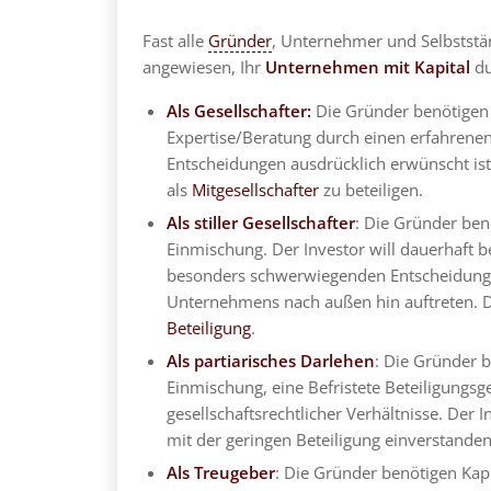
Fast alle
Gründer
, Unternehmer und Selbststä
angewiesen, Ihr
Unternehmen mit Kapital
du
Als Gesellschafter:
Die Gründer benötigen e
Expertise/Beratung durch einen erfahrene
Entscheidungen ausdrücklich erwünscht ist. 
als
Mitgesellschafter
zu beteiligen.
Als stiller Gesellschafter
: Die Gründer benö
Einmischung. Der Investor will dauerhaft b
besonders schwerwiegenden Entscheidungen
Unternehmens nach außen hin auftreten. Di
Beteiligung
.
Als partiarisches Darlehen
: Die Gründer b
Einmischung, eine Befristete Beteiligungs
gesellschaftsrechtlicher Verhältnisse. Der In
mit der geringen Beteiligung einverstanden
Als Treugeber
: Die Gründer benötigen Kapit