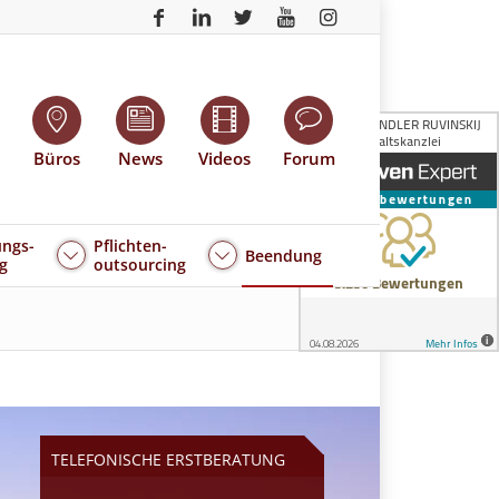
Büros
News
Videos
Forum
ngs-
Pflichten-
Beendung
g
outsourcing
TELEFONISCHE ERSTBERATUNG