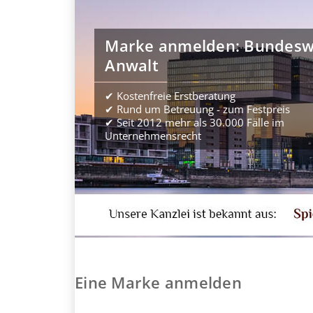
Marke anmelden: Bundeswe
Anwalt
✔ Kostenfreie Erstberatung
✔ Rund um Betreuung - zum Festpreis
✔ Seit 2012 mehr als 30.000 Fälle im
Unternehmensrecht
Eine Marke anmelden