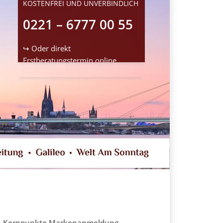
KOSTENFREI UND UNVERBINDLICH
0221 – 6777 00 55
↪ Oder direkt
Erstberatungstermin
online
reservieren
Kernpunkte Markenanmeldung