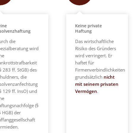
eine
Keine private
solvenzhaftung
Haftung
urch die
Das wirtschaftliche
ezialberatung wird
Risiko des Gründers
ne
wird verringert. Er
nkrottstrafbarkeit
haftet für
§ 283 ff. StGB) des
Firmenverbindlichkeiten
huldners, die
grundsätzlich
nicht
nsolvenzanfechtung
mit seinem privaten
§ 129 ff. InsO) und
Vermögen
.
ne
ftungsnachfolge (§
5 HGB) der
ffanggesellschaft
ermieden.