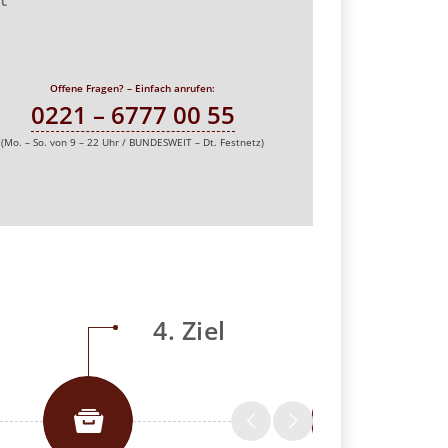
Offene Fragen? – Einfach anrufen:
0221 – 6777 00 55
(Mo. – So. von 9 – 22 Uhr / BUNDESWEIT – Dt. Festnetz)
4. Ziel
5.