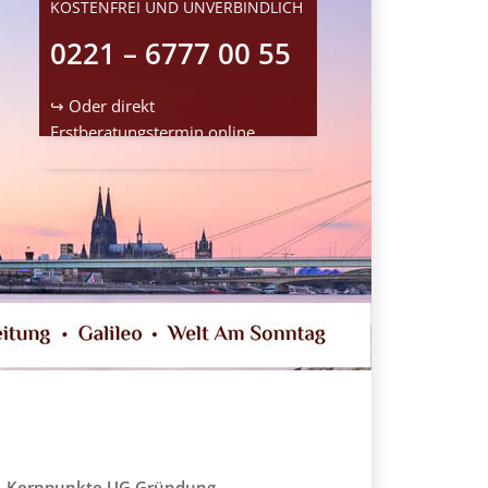
KOSTENFREI UND UNVERBINDLICH
0221 – 6777 00 55
↪ Oder direkt
Erstberatungstermin
online
reservieren
Kernpunkte UG Gründung