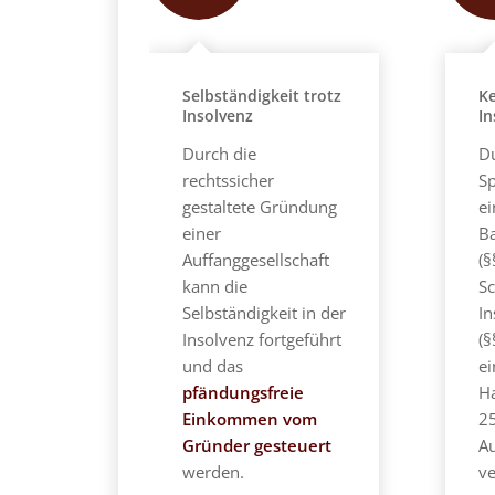
Selbständigkeit trotz
K
Insolvenz
In
Durch die
D
rechtssicher
Sp
gestaltete Gründung
ei
einer
Ba
Auffanggesellschaft
(§
kann die
Sc
Selbständigkeit in der
I
Insolvenz fortgeführt
(§
und das
ei
pfändungsfreie
Ha
Einkommen vom
2
Gründer gesteuert
Au
werden.
v