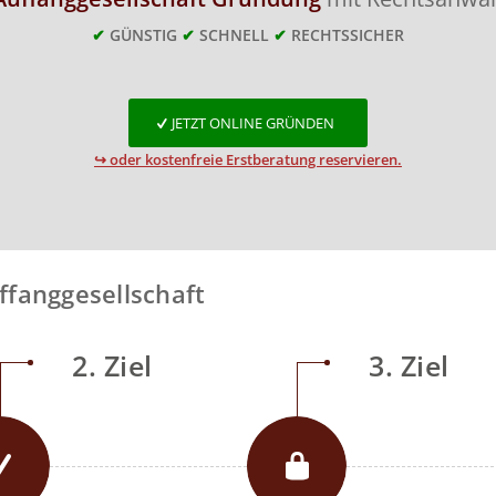
✔
GÜNSTIG
✔
SCHNELL
✔
RECHTSSICHER
JETZT ONLINE GRÜNDEN
↪ oder kostenfreie Erstberatung reservieren.
ffanggesellschaft
2. Ziel
3. Ziel