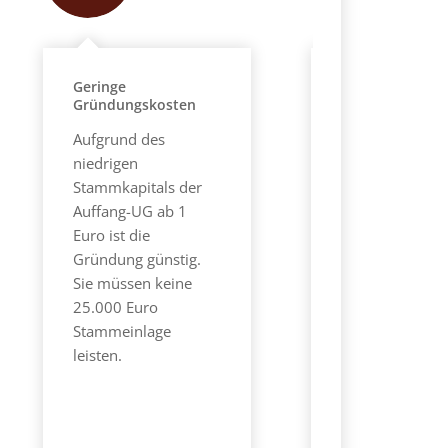
Geringe
Rechtssicherhe
Gründungskosten
Ihre Gründung
Aufgrund des
erfolgt nach
niedrigen
ausführlicher
Stammkapitals der
anwaltlicher
Auffang-UG ab 1
Rechtsberatung.
Euro ist die
Gesellschaftsve
Gründung günstig.
wird vom Anwa
Sie müssen keine
Ihre individuell
25.000 Euro
Bedürfnisse
Stammeinlage
angepasst.
leisten.