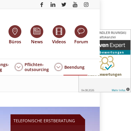
Büros
News
Videos
Forum
ngs-
Pflichten-
Beendung
g
outsourcing
TELEFONISCHE ERSTBERATUNG