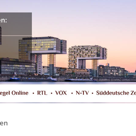
en:
den