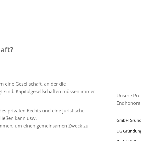
aft?
GRÜNDU
um eine Gesellschaft, an der die
ligt sind. Kapitalgesellschaften müssen immer
Unsere Prei
Endhonorar
 des privaten Rechts und eine juristische
chließen kann usw.
GmbH Grün
zusammen, um einen gemeinsamen Zweck zu
UG Gründun