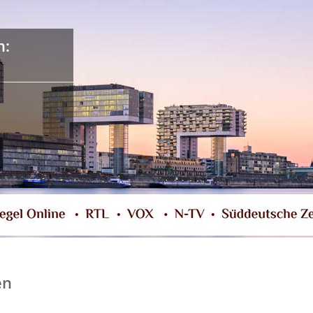
n:
en