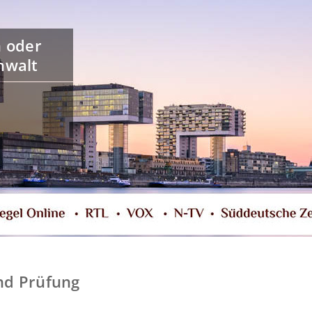
n oder
nwalt
nd Prüfung