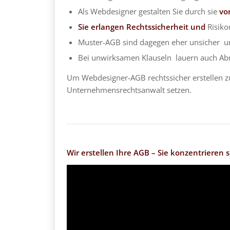
Als Webdesigner gestalten Sie durch sie
vo
Sie erlangen Rechtssicherheit und
Risik
Muster-AGB sind dagegen eher unsicher un
Bei unwirksamen Klauseln lauern auch A
Um Webdesigner-AGB rechtssicher erstellen zu
Unternehmensrechtsanwalt setzen.
Wir erstellen Ihre AGB – Sie konzentrieren si