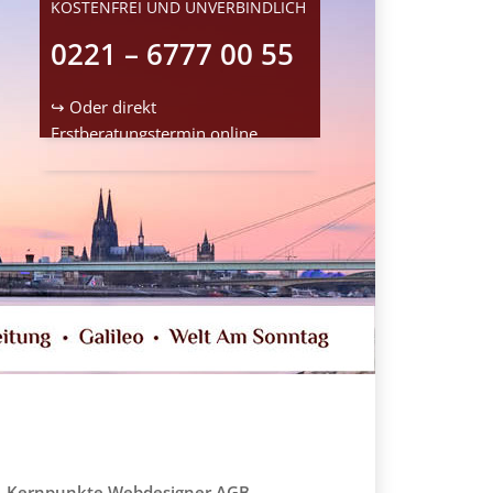
KOSTENFREI UND UNVERBINDLICH
0221 – 6777 00 55
↪ Oder direkt
Erstberatungstermin
online
reservieren
Kernpunkte Webdesigner AGB