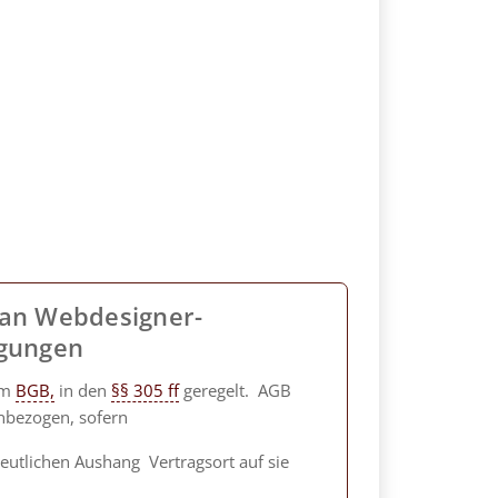
an Webdesigner-
gungen
im
BGB,
in den
§§ 305 ff
geregelt. AGB
inbezogen, sofern
eutlichen Aushang Vertragsort auf sie