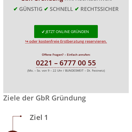
✔
GÜNSTIG
✔
SCHNELL
✔
RECHTSSICHER
JETZT ONLINE GRÜNDEN
↪ oder kostenfreie Erstberatung reservieren.
Offene Fragen? – Einfach anrufen:
0221 – 6777 00 55
(Mo. – So. von 9 – 22 Uhr / BUNDESWEIT – Dt. Festnetz)
Ziele der GbR Gründung
Ziel 1