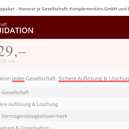
paket - Honorar je Gesellschaft: Komplementärs-GmbH und
haft
UIDATION
29,–
1,51 USt.
ation
jeder
Gesellschaft.
Sichere Auflösung & Löschu
 Gesellschaft
here Auflösung & Löschung
n Vermögenslosigkeitsvermerk
eitung & Organisation