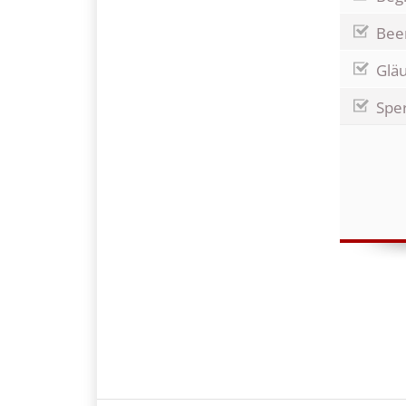
Bee
Gläu
Sper