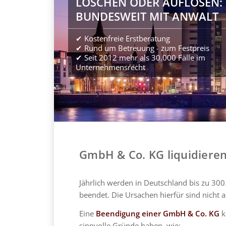
LÖSCHEN ODER AUFLÖSEN:
BUNDESWEIT MIT ANWALT
✔ Kostenfreie Erstberatung
✔ Rund um Betreuung - zum Festpreis
✔ Seit 2012 mehr als 30.000 Fälle im
Unternehmensrecht
GmbH & Co. KG liquidieren
Jährlich werden in Deutschland bis zu 30
beendet. Die Ursachen hierfür sind nicht a
Eine
Beendigung einer GmbH & Co. KG
k
sinnvolle Gründe haben, wie: