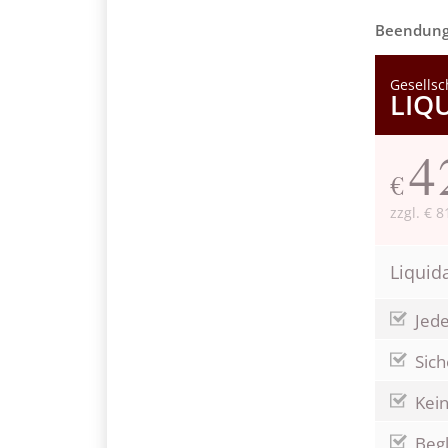
Beendungs
Gesellsc
LIQ
4
€
zzgl. € 8
Liquid
Jede
Sic
Kei
Begl