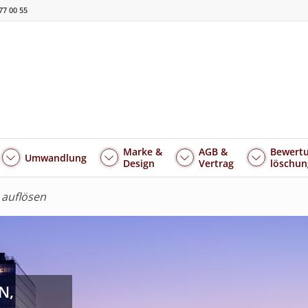
77 00 55
Marke &
AGB &
Bewertu
Umwandlung
Design
Vertrag
löschun
 auflösen
N,