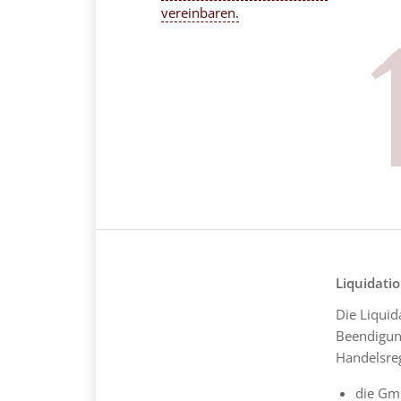
vereinbaren.
Liquidati
Die Liquid
Beendigun
Handelsre
die Gm