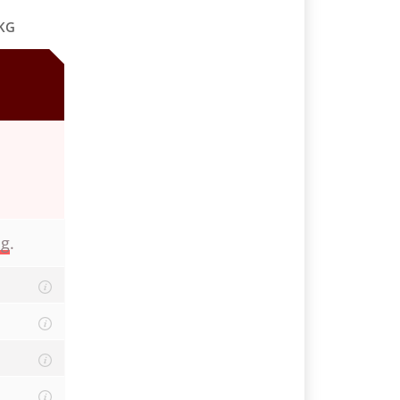
 KG
ng
.