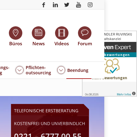
Büros
News
Videos
Forum
ngs-
Pflichten-
Beendung
g
outsourcing
TELEFONISCHE ERSTBERATUNG
KOSTENFREI UND UNVERBINDLICH
0221 – 6777 00 55