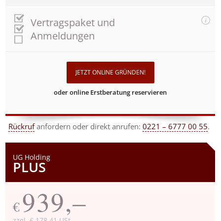
Vertragspaket und
Anmeldungen
JETZT ONLINE GRÜNDEN!
oder online Erstberatung reservieren
Rückruf
anfordern
oder direkt anrufen:
0221 – 6777 00 55
.
UG Holding
PLUS
939,–
€
zzgl. € 178,41 USt.