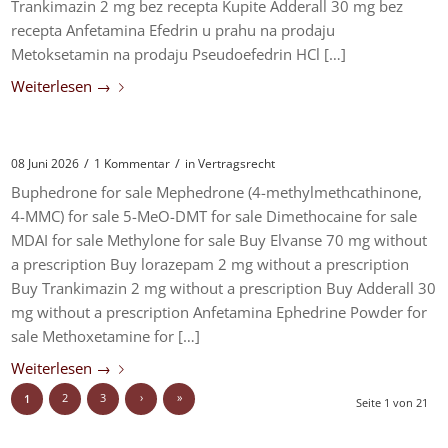
Trankimazin 2 mg bez recepta Kupite Adderall 30 mg bez
recepta Anfetamina Efedrin u prahu na prodaju
Metoksetamin na prodaju Pseudoefedrin HCl […]
Weiterlesen
→
/
/
08 Juni 2026
1 Kommentar
in
Vertragsrecht
Buphedrone for sale Mephedrone (4-methylmethcathinone,
4-MMC) for sale 5-MeO-DMT for sale Dimethocaine for sale
MDAI for sale Methylone for sale Buy Elvanse 70 mg without
a prescription Buy lorazepam 2 mg without a prescription
Buy Trankimazin 2 mg without a prescription Buy Adderall 30
mg without a prescription Anfetamina Ephedrine Powder for
sale Methoxetamine for […]
Weiterlesen
→
2
3
›
»
1
Seite 1 von 21