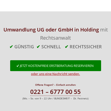
Umwandlung UG oder GmbH in Holding
mit
Rechtsanwalt
✔
GÜNSTIG
✔
SCHNELL
✔
RECHTSSICHER
JETZT KOSTENFREIE ERSTBERATUNG RESERVIEREN
oder uns eine Nachricht senden.
Offene Fragen? – Einfach anrufen:
0221 – 6777 00 55
(Mo. – So. von 9 – 22 Uhr / BUNDESWEIT – Dt. Festnetz)