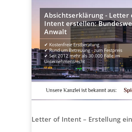
Absichtserklärung - Letter 
Intent erstellen: Bundeswe
Anwalt
✔ Kostenfreie Erstberatung
✔ Rund um Betreuung - zum Festpreis
✔ Seit 2012 mehr als 30.000 Fälle im
Unternehmensrecht
Letter of Intent – Erstellung e