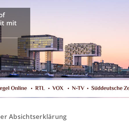
of
it mit
iner Absichtserklärung