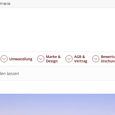
77 00 55
Marke &
AGB &
Bewertu
Umwandlung
Design
Vertrag
löschun
llen lassen