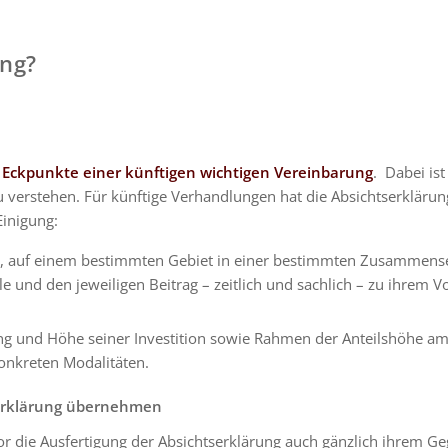
ung?
 Eckpunkte einer künftigen wichtigen Vereinbarung
. Dabei is
 zu verstehen. Für künftige Verhandlungen hat die Absichtserklär
Einigung:
 auf einem bestimmten Gebiet in einer bestimmten Zusammense
le und den jeweiligen Beitrag – zeitlich und sachlich – zu ihrem 
g und Höhe seiner Investition sowie Rahmen der Anteilshöhe a
konkreten Modalitäten.
tserklärung übernehmen
or die Ausfertigung der Absichtserklärung auch gänzlich ihrem G