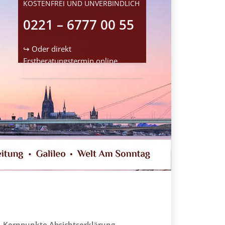
KOSTENFREI UND UNVERBINDLICH
0221 – 6777 00 55
↪ Oder direkt
Erstberatungstermin
online
reservieren
Kernpunkte Absichtserklärung