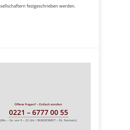
sellschaftern festgeschrieben werden.
Offene Fragen? – Einfach anrufen:
0221 – 6777 00 55
(Mo. – So. von 9 – 22 Uhr / BUNDESWEIT – Dt. Festnetz)