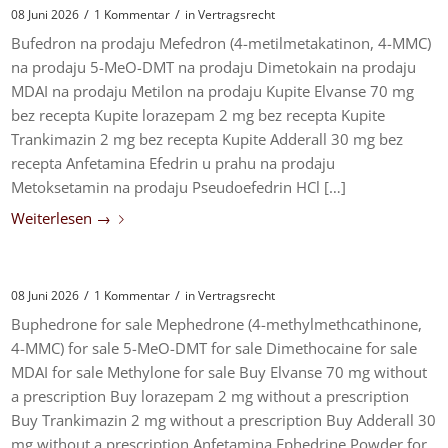
/
/
08 Juni 2026
1 Kommentar
in
Vertragsrecht
Bufedron na prodaju Mefedron (4-metilmetakatinon, 4-MMC)
na prodaju 5-MeO-DMT na prodaju Dimetokain na prodaju
MDAI na prodaju Metilon na prodaju Kupite Elvanse 70 mg
bez recepta Kupite lorazepam 2 mg bez recepta Kupite
Trankimazin 2 mg bez recepta Kupite Adderall 30 mg bez
recepta Anfetamina Efedrin u prahu na prodaju
Metoksetamin na prodaju Pseudoefedrin HCl […]
Weiterlesen
→
/
/
08 Juni 2026
1 Kommentar
in
Vertragsrecht
Buphedrone for sale Mephedrone (4-methylmethcathinone,
4-MMC) for sale 5-MeO-DMT for sale Dimethocaine for sale
MDAI for sale Methylone for sale Buy Elvanse 70 mg without
a prescription Buy lorazepam 2 mg without a prescription
Buy Trankimazin 2 mg without a prescription Buy Adderall 30
mg without a prescription Anfetamina Ephedrine Powder for