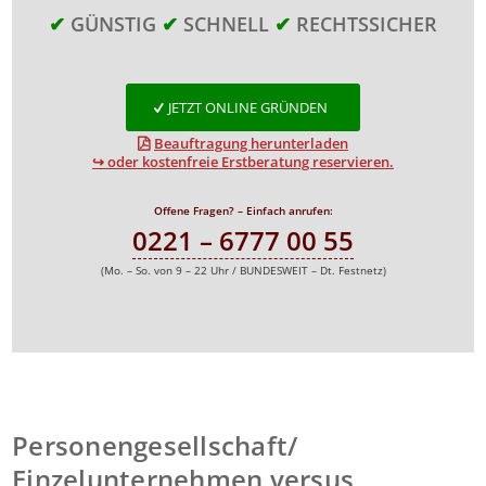
✔
GÜNSTIG
✔
SCHNELL
✔
RECHTSSICHER
JETZT ONLINE GRÜNDEN
Beauftragung herunterladen
↪ oder kostenfreie Erstberatung reservieren.
Offene Fragen? – Einfach anrufen:
0221 – 6777 00 55
(Mo. – So. von 9 – 22 Uhr / BUNDESWEIT – Dt. Festnetz)
Personengesellschaft/
Einzelunternehmen versus