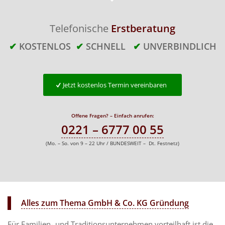
Telefonische
Erstberatung
✔
KOSTENLOS
✔
SCHNELL
✔
UNVERBINDLICH
Jetzt kostenlos Termin vereinbaren
Offene Fragen? – Einfach anrufen:
0221 – 6777 00 55
(Mo. – So. von 9 – 22 Uhr / BUNDESWEIT – Dt. Festnetz)
Alles zum Thema GmbH & Co. KG Gründung
Für Familien- und Traditionsunternehmen vorteilhaft ist die