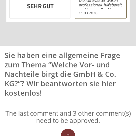
Die Mitarbeiter waren
SEHR GUT
professionell, hilfsbereit
und haben alles klar und
11.03.2026
deutlich erklärt. Ich bin
mit der Beratung sehr
zufrieden und kann ihre
Dienstleistungen
wärmstens empfehlen.
Sie haben eine allgemeine Frage
zum Thema “Welche Vor- und
Nachteile birgt die GmbH & Co.
KG?”? Wir beantworten sie hier
kostenlos!
The last comment and 3 other comment(s)
need to be approved.