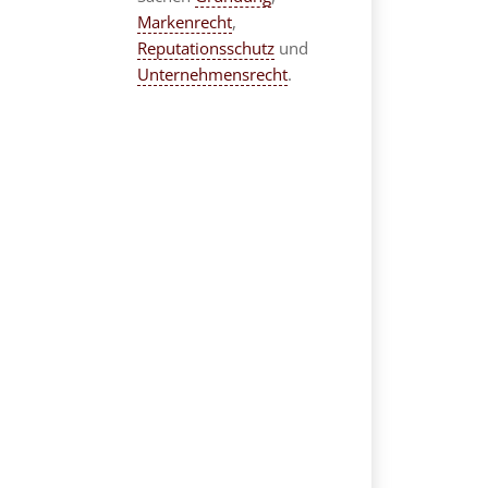
Markenrecht
,
Reputationsschutz
und
Unternehmensrecht
.