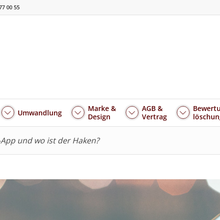
77 00 55
Marke &
AGB &
Bewertu
Umwandlung
Design
Vertrag
löschun
-App und wo ist der Haken?