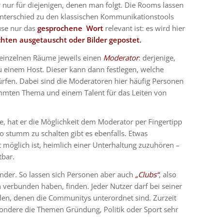
r nur für diejenigen, denen man folgt. Die Rooms lassen
r Unterschied zu den klassischen Kommunikationstools
use nur das
gesprochene Wort
relevant ist: es wird hier
hten ausgetauscht oder Bilder gepostet.
 einzelnen Räume jeweils einen
Moderator
: derjenige,
u einem Host. Dieser kann dann festlegen, welche
rfen. Dabei sind die Moderatoren hier häufig Personen
mmten Thema und einem Talent für das Leiten von
e, hat er die Möglichkeit dem Moderator per Fingertipp
 stumm zu schalten gibt es ebenfalls. Etwas
ht möglich ist, heimlich einer Unterhaltung zuzuhören –
tbar.
ander. So lassen sich Personen aber auch
„Clubs“
, also
erbunden haben, finden. Jeder Nutzer darf bei seiner
en, denen die Communitys unterordnet sind. Zurzeit
ondere die Themen Gründung, Politik oder Sport sehr