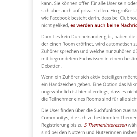
kann. Sie können offen für alle User sein ode
sich aber auch auf privat stellen. Ein große
wie Facebook besteht darin, dass bei Clubho
nicht geliked,
es werden auch keine Nachric
Damit es kein Durcheinander gibt, haben die
der einen Room eröffnet, wird automatisch z
Zuhörer sprechen und welche nur zuhören dü
mit begründetem Fachwissen in einem besti
Debatten.
Wenn ein Zuhörer sich aktiv beteiligen möcht
ein Handzeichen geben. Eine Option das Mikro
ungewöhnlich ist hier allerdings, dass es nic
die Teilnehmer eines Rooms sind für alle sich
Die User finden über die Suchfunktion zuein
Communitys, die sich zu bestimmten Themen v
Registrierung bis zu
5 Themeninteressen
wähl
sind bei den Nutzern und Nutzerinnen insbes