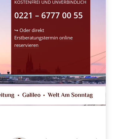
KOSTENFREI UND UNVERBINDLICH
0221 – 6777 00 55
↪ Oder direkt
Erstberatungstermin
online
reservieren