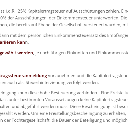
ss i.d.R. 25% Kapitalertragsteuer auf Ausschüttungen zahlen. Ei
60% der Ausschüttungen der Einkommensteuer unterworfen. Die re
, die bereits auf Ebene der Gesellschaft versteuert wurden, mi
dann mit dem persönlichen Einkommensteuersatz des Empfängers v
ariieren kan
n.
g gewählt werden
, je nach übrigen Einkünften und Einkommensste
rtragssteueranmeldung
vorzunehmen und die Kapitalertragsteu
en auch als Steuerhinterziehung verfolgt werden.
heinigung kann diese hohe Besteuerung verhindern. Eine Freistel
 dass unter bestimmten Voraussetzungen keine Kapitalertragsteuer
halten und abgeführt werden muss. Diese Bescheinigung ist beson
 gezahlt werden. Um eine Freistellungsbescheinigung zu erhalten,
an der Tochtergesellschaft, die Dauer der Beteiligung und mögliche