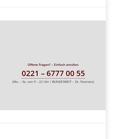
Offene Fragen? – Einfach anrufen:
0221 – 6777 00 55
(Mo. – So. von 9 – 22 Uhr / BUNDESWEIT – Dt. Festnetz)