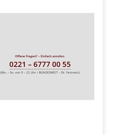
Offene Fragen? – Einfach anrufen:
0221 – 6777 00 55
(Mo. – So. von 9 – 22 Uhr / BUNDESWEIT – Dt. Festnetz)