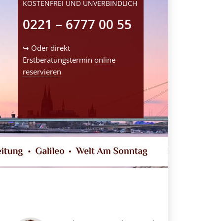
KOSTENFREI UND UNVERBINDLICH
0221 – 6777 00 55
↪ Oder direkt
Erstberatungstermin
online
reservieren