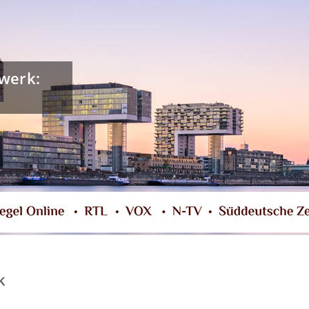
dwerk:
k