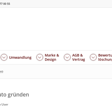
77 00 55
Marke &
AGB &
Bewertu
Umwandlung
Design
Vertrag
löschun
en
uto gründen
n User