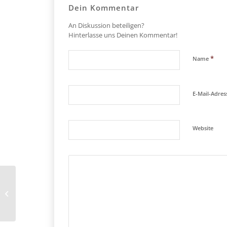
Dein Kommentar
An Diskussion beteiligen?
Hinterlasse uns Deinen Kommentar!
*
Name
E-Mail-Adre
Website
Fallen die laufenden Kreditraten
nach einem geplanten
Kreditwiderruf weg? Ist...