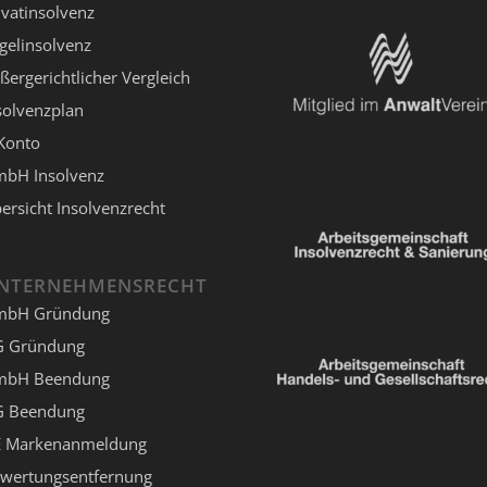
ivatinsolvenz
gelinsolvenz
ßergerichtlicher Vergleich
solvenzplan
Konto
bH Insolvenz
ersicht Insolvenzrecht
NTERNEHMENSRECHT
mbH Gründung
 Gründung
mbH Beendung
 Beendung
 Markenanmeldung
wertungsentfernung