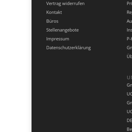
Vertrag widerrufen
Pr
Kontakt
Re
Büros
Au
Stellenangebote
In
Impressum
P-
Datenschutzerklärung
Gm
Üb
U
G
UG
G
UG
DE
Be