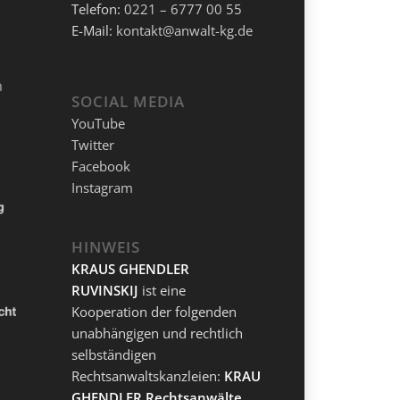
Telefon:
0221 – 6777 00 55
E-Mail:
kontakt@anwalt-kg.de
SOCIAL MEDIA
YouTube
Twitter
Facebook
Instagram
HINWEIS
KRAUS GHENDLER
RUVINSKIJ
ist eine
Kooperation der folgenden
unabhängigen und rechtlich
selbständigen
Rechtsanwaltskanzleien:
KRAUS
GHENDLER Rechtsanwälte