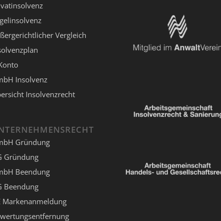
ivatinsolvenz
gelinsolvenz
ßergerichtlicher Vergleich
solvenzplan
Konto
bH Insolvenz
ersicht Insolvenzrecht
NTERNEHMENSRECHT
mbH Gründung
 Gründung
mbH Beendung
 Beendung
 Markenanmeldung
wertungsentfernung