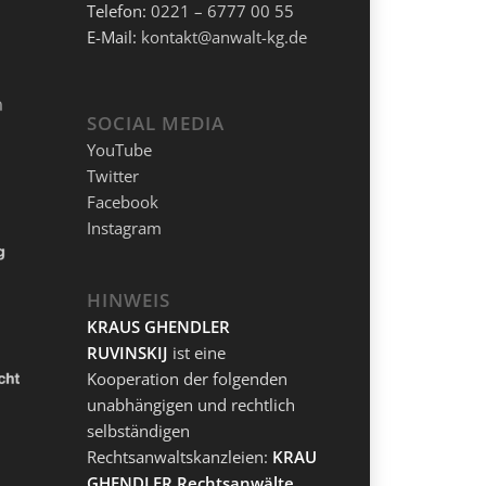
Telefon:
0221 – 6777 00 55
E-Mail:
kontakt@anwalt-kg.de
SOCIAL MEDIA
YouTube
Twitter
Facebook
Instagram
HINWEIS
KRAUS GHENDLER
RUVINSKIJ
ist eine
Kooperation der folgenden
unabhängigen und rechtlich
selbständigen
Rechtsanwaltskanzleien:
KRAUS
GHENDLER Rechtsanwälte