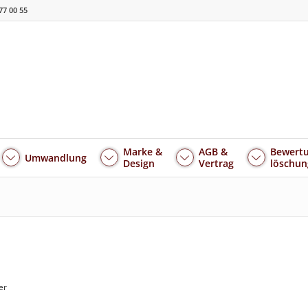
77 00 55
Marke &
AGB &
Bewertu
Umwandlung
Design
Vertrag
löschun
er