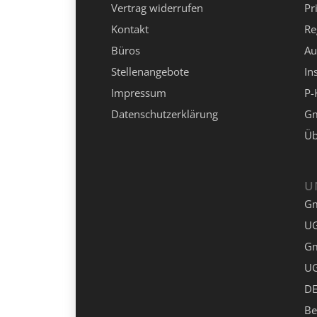
Vertrag widerrufen
Pr
Kontakt
Re
Büros
Au
Stellenangebote
In
Impressum
P-
Datenschutzerklärung
Gm
Üb
U
G
UG
G
UG
DE
Be